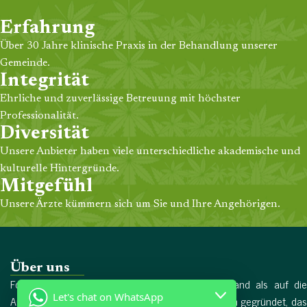
Erfahrung
Über 30 Jahre klinische Praxis in der Behandlung unserer
Gemeinde.
Integrität
Ehrliche und zuverlässige Betreuung mit höchster
Professionalität.
Diversität
Unsere Anbieter haben viele unterschiedliche akademische und
kulturelle Hintergründe.
Mitgefühl
Unsere Ärzte kümmern sich um Sie und Ihre Angehörigen.
Über uns
Forschungschemikalien wurde 2017 in Deutschland als auf die
Let's chat on WhatsApp
Arzneimittelproduktion spezialisiertes Unternehmen gegründet, das