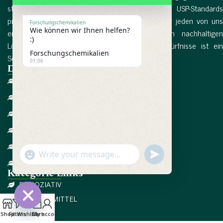
streng nach den internationalen EMA- und USP-Standards
produziert. Gesundheit und Wohlbefinden sind für jeden von uns
Forschungschemikalien
Wie können wir Ihnen helfen?
entscheidende Faktoren, und die Suche nach nachhaltigen
:)
Lösungen für die dringendsten Gesundheitsbedürfnisse ist ein
Forschungschemikalien
Schlüsselfaktor in unserem Leben. Mehr lesen...
01:06
Direktlinks
Heim
Über uns
Referenzen
Bedingungen
Datenschutzrichtlinie
undefined
"+chaty_settings.lang.emoji_picker+"
WhatsApp
Kontaktieren Sie uns
Message
Kategorie-Links
DISSOZIATIV
SCHMERZMITTEL
0
CBD
Hide
Shop
Filters
Wishlist
Cart
My account