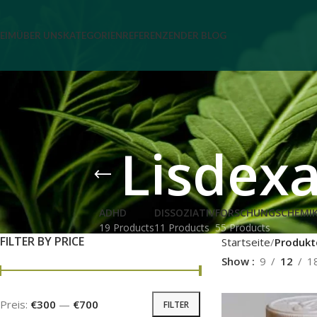
EIM
ÜBER UNS
KATEGORIEN
REFERENZEN
DER BLOG
Lisdex
ADHD
DISSOZIATIV
FORSCHUNGSCHEMIK
19 Products
11 Products
55 Products
FILTER BY PRICE
Startseite
Produkt
Show
9
12
1
Preis:
€300
—
€700
FILTER