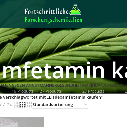
amfetamin k
ALIEN
GEGEN ANGST
MÄNNERGESUNDHEIT
MARIHUANA / CBD-ÖL
S
16 Products
27 Products
23 Products
2
e verschlagwortet mit „Lisdexamfetamin kaufen“
8
24