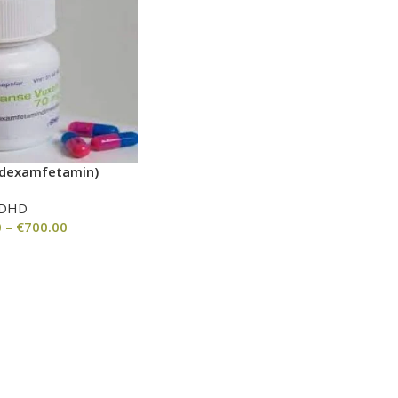
sdexamfetamin)
DHD
0
–
€
700.00