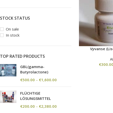
STOCK STATUS
On sale
In stock
Vyvanse (Li
TOP RATED PRODUCTS
A
€
300.0
GBL(gamma-
Butyrolactone)
€
500.00
–
€
1,600.00
FLÜCHTIGE
LÖSUNGSMITTEL
€
200.00
–
€
2,380.00