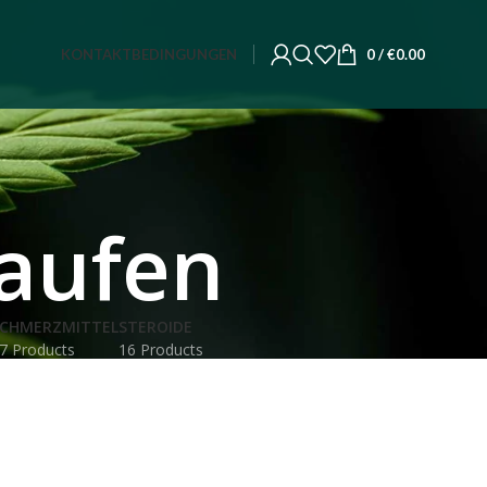
KONTAKT
BEDINGUNGEN
0
/
€
0.00
aufen
CHMERZMITTEL
STEROIDE
7 Products
16 Products