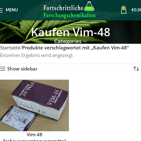
0
MENU
€
0.0
Kaufen Vim-48
Categories
Startseite
Produkte verschlagwortet mit „Kaufen Vim-48“
Einzelnes Ergebnis wird angezeigt
Show sidebar
Vim-48