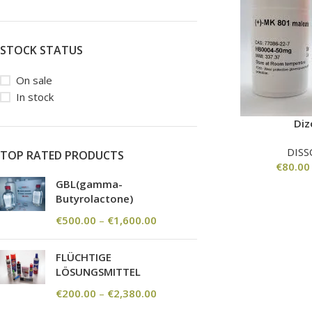
STOCK STATUS
On sale
In stock
Diz
DISS
TOP RATED PRODUCTS
€
80.00
GBL(gamma-
Butyrolactone)
€
500.00
–
€
1,600.00
FLÜCHTIGE
LÖSUNGSMITTEL
€
200.00
–
€
2,380.00