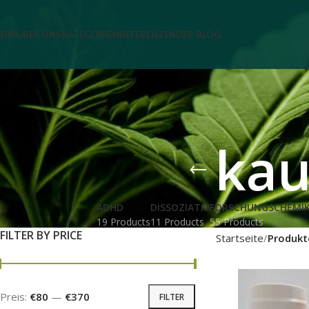
EIM
ÜBER UNS
KATEGORIEN
REFERENZEN
DER BLOG
kau
ADHD
DISSOZIATIV
FORSCHUNGSCHEMIK
19 Products
11 Products
55 Products
FILTER BY PRICE
Startseite
Produkt
Preis:
€80
—
€370
FILTER