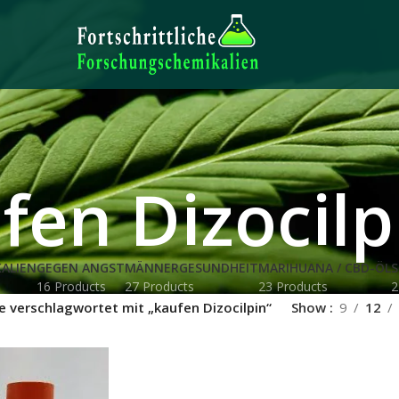
fen Dizocilp
ALIEN
GEGEN ANGST
MÄNNERGESUNDHEIT
MARIHUANA / CBD-ÖL
S
16 Products
27 Products
23 Products
2
e verschlagwortet mit „kaufen Dizocilpin“
Show
9
12