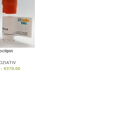
ocilpin
OZIATIV
–
€
370.00