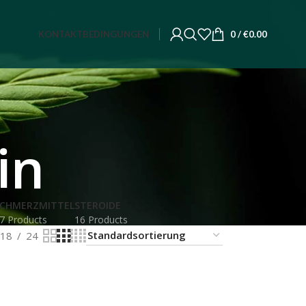
KONTAKT
BEDINGUNGEN
0
/
€
0.00
in
CHMERZMITTEL
STEROIDE
7 Products
16 Products
18
24