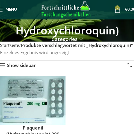
0
MENU
€
0.0
Hydroxychloroquin)
Categories
Startseite
Produkte verschlagwortet mit „Hydroxychloroquin)“
Einzelnes Ergebnis wird angezeigt
Show sidebar
Plaquenil