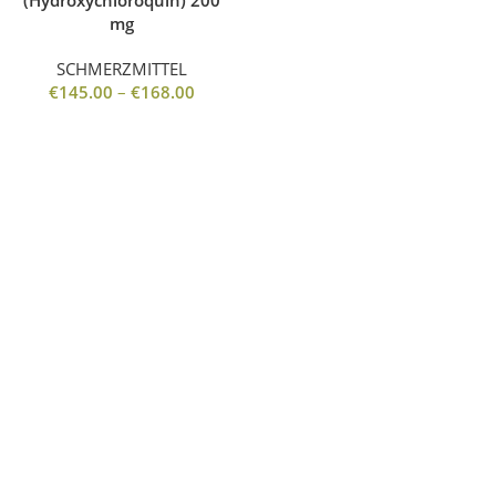
(Hydroxychloroquin) 200
mg
SCHMERZMITTEL
€
145.00
–
€
168.00