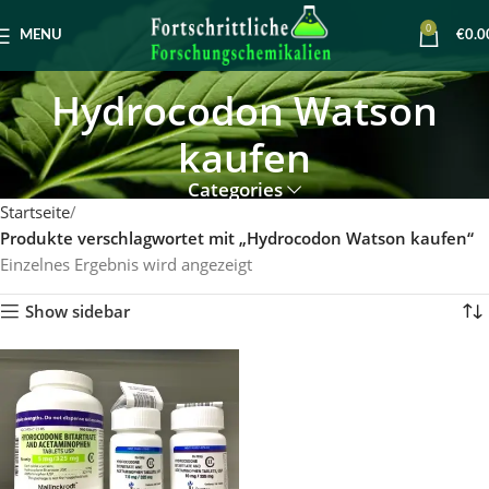
0
MENU
€
0.0
Hydrocodon Watson
kaufen
Categories
Startseite
Produkte verschlagwortet mit „Hydrocodon Watson kaufen“
Einzelnes Ergebnis wird angezeigt
Show sidebar