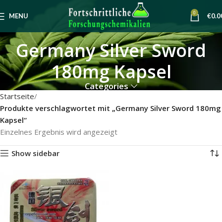
0
MENU
€
0.0
Germany Silver Sword
180mg Kapsel
Categories
Startseite
Produkte verschlagwortet mit „Germany Silver Sword 180mg
Kapsel“
Einzelnes Ergebnis wird angezeigt
Show sidebar