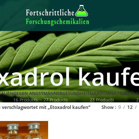
xadrol kauf
ALIEN
GEGEN ANGST
MÄNNERGESUNDHEIT
MARIHUANA / CBD-ÖL
S
16 Products
27 Products
23 Products
2
 verschlagwortet mit „Etoxadrol kaufen“
Show
9
12