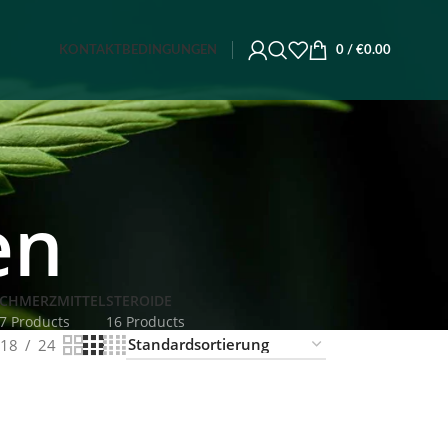
KONTAKT
BEDINGUNGEN
0
/
€
0.00
en
CHMERZMITTEL
STEROIDE
7 Products
16 Products
18
24