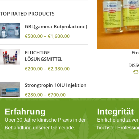
TOP RATED PRODUCTS
GBL(gamma-Butyrolactone)
€
500.00
–
€
1,600.00
FLÜCHTIGE
Eto
LÖSUNGSMITTEL
DISS
€
200.00
–
€
2,380.00
€
3
Strongtropin 10IU Injektion
€
280.00
–
€
700.00
Erfahrung
Integrität
Über 30 Jahre klinische Praxis in der
Ehrliche und zuver
Behandlung unserer Gemeinde.
höchster Profession