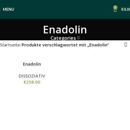
0
MENU
€
0.0
Enadolin
Categories
Startseite
Produkte verschlagwortet mit „Enadolin“
Enadolin
DISSOZIATIV
€
258.00