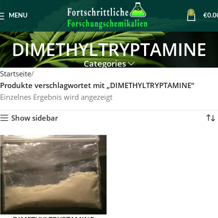
0
MENU
€
0.0
DIMETHYLTRYPTAMINE
Categories
Startseite
Produkte verschlagwortet mit „DIMETHYLTRYPTAMINE“
Einzelnes Ergebnis wird angezeigt
Show sidebar