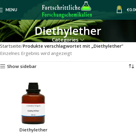
0
MENU
€
0.0
Diethylether
Categories
Startseite
Produkte verschlagwortet mit „Diethylether“
Einzelnes Ergebnis wird angezeigt
Show sidebar
Diethylether