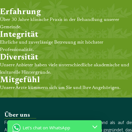
Erfahrung
Über 30 Jahre klinische Praxis in der Behandlung unserer
Gemeinde.
Integrität
Ehrliche und zuverlässige Betreuung mit höchster
Professionalität.
Diversität
Unsere Anbieter haben viele unterschiedliche akademische und
kulturelle Hintergründe.
Mitgefühl
Unsere Ärzte kümmern sich um Sie und Ihre Angehörigen.
Über uns
Forschungschemikalien wurde 2017 in Deutschland als auf die
Let's chat on WhatsApp
Arzneimittelproduktion spezialisiertes Unternehmen gegründet, das