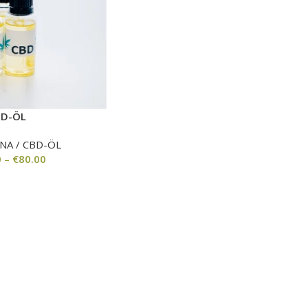
BD-ÖL
NA / CBD-ÖL
0
–
€
80.00