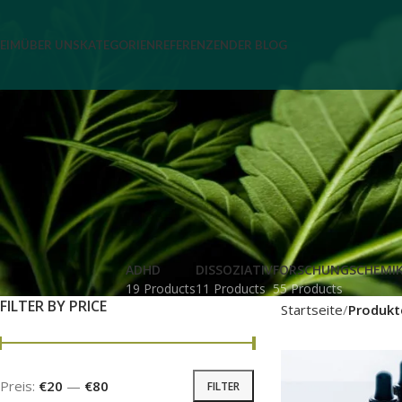
EIM
ÜBER UNS
KATEGORIEN
REFERENZEN
DER BLOG
ADHD
DISSOZIATIV
FORSCHUNGSCHEMIK
19 Products
11 Products
55 Products
FILTER BY PRICE
Startseite
Produkt
Preis:
€20
—
€80
FILTER