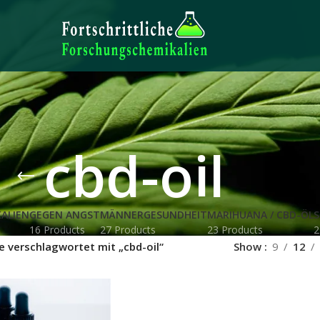
cbd-oil
ALIEN
GEGEN ANGST
MÄNNERGESUNDHEIT
MARIHUANA / CBD-ÖL
S
16 Products
27 Products
23 Products
2
e verschlagwortet mit „cbd-oil“
Show
9
12