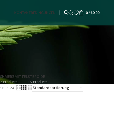
KONTAKT
BEDINGUNGEN
0
/
€
0.00
CHMERZMITTEL
STEROIDE
7 Products
16 Products
18
24