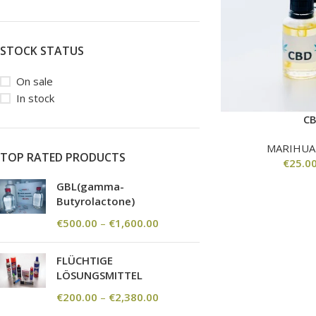
STOCK STATUS
On sale
In stock
C
MARIHUA
TOP RATED PRODUCTS
€
25.0
GBL(gamma-
Butyrolactone)
€
500.00
–
€
1,600.00
FLÜCHTIGE
LÖSUNGSMITTEL
€
200.00
–
€
2,380.00