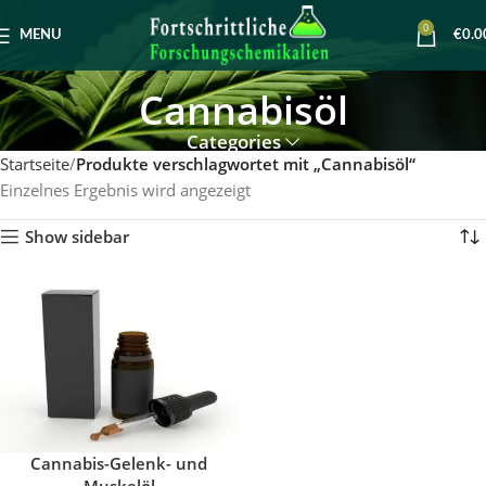
0
MENU
€
0.0
Cannabisöl
Categories
Startseite
Produkte verschlagwortet mit „Cannabisöl“
Einzelnes Ergebnis wird angezeigt
Show sidebar
Cannabis-Gelenk- und