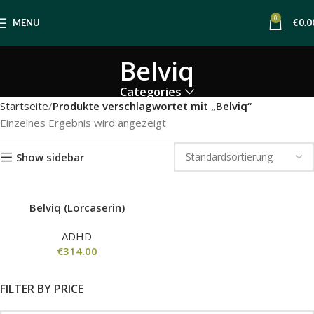
0
MENU
€
0.0
Belviq
Categories
Startseite
Produkte verschlagwortet mit „Belviq“
Einzelnes Ergebnis wird angezeigt
Show sidebar
Belviq (Lorcaserin)
ADHD
€
314.00
FILTER BY PRICE