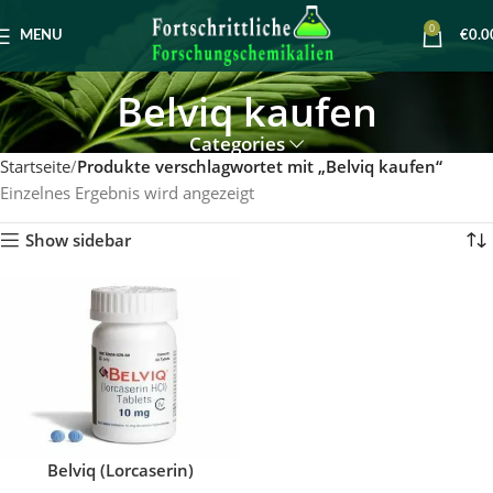
0
MENU
€
0.0
Belviq kaufen
Categories
Startseite
Produkte verschlagwortet mit „Belviq kaufen“
Einzelnes Ergebnis wird angezeigt
Show sidebar
Belviq (Lorcaserin)