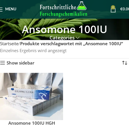
0
MENU
€
0.0
Ansomone 100IU
Categories
Startseite
Produkte verschlagwortet mit „Ansomone 100IU“
Einzelnes Ergebnis wird angezeigt
Show sidebar
Ansomone 100IU HGH