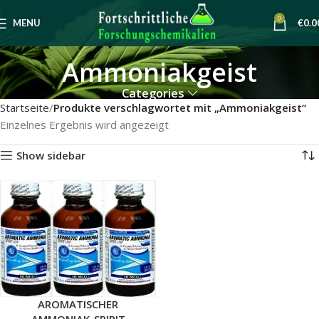
0
MENU
€
0.0
Ammoniakgeist
Categories
Startseite
Produkte verschlagwortet mit „Ammoniakgeist“
Einzelnes Ergebnis wird angezeigt
Show sidebar
AROMATISCHER