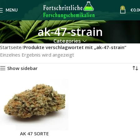
0
MENU
€
0.0
ak-47-strain
Categories
Startseite
Produkte verschlagwortet mit „ak-47-strain“
Einzelnes Ergebnis wird angezeigt
Show sidebar
AK 47 SORTE