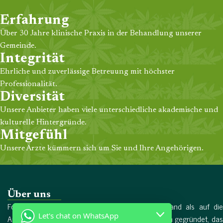
Erfahrung
Über 30 Jahre klinische Praxis in der Behandlung unserer
Gemeinde.
Integrität
Ehrliche und zuverlässige Betreuung mit höchster
Professionalität.
Diversität
Unsere Anbieter haben viele unterschiedliche akademische und
kulturelle Hintergründe.
Mitgefühl
Unsere Ärzte kümmern sich um Sie und Ihre Angehörigen.
Über uns
Forschungschemikalien wurde 2017 in Deutschland als auf die
Let's chat on WhatsApp
Arzneimittelproduktion spezialisiertes Unternehmen gegründet, das