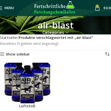
0
MENU
€
0.0
air-blast
Categories
Startseite
Produkte verschlagwortet mit „air-blast“
Einzelnes Ergebnis wird angezeigt
Show sidebar
Luftstoß