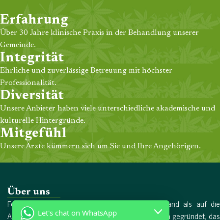
Erfahrung
Über 30 Jahre klinische Praxis in der Behandlung unserer
Gemeinde.
Integrität
Ehrliche und zuverlässige Betreuung mit höchster
Professionalität.
Diversität
Unsere Anbieter haben viele unterschiedliche akademische und
kulturelle Hintergründe.
Mitgefühl
Unsere Ärzte kümmern sich um Sie und Ihre Angehörigen.
Über uns
Forschungschemikalien wurde 2017 in Deutschland als auf die
Let's chat on WhatsApp
Arzneimittelproduktion spezialisiertes Unternehmen gegründet, das