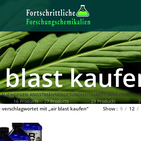
r blast kaufe
ALIEN
GEGEN ANGST
MÄNNERGESUNDHEIT
MARIHUANA / CBD-ÖL
S
16 Products
27 Products
23 Products
2
 verschlagwortet mit „air blast kaufen“
Show
9
12