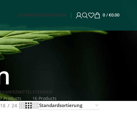
KONTAKT
BEDINGUNGEN
0
/
€
0.00
n
CHMERZMITTEL
STEROIDE
7 Products
16 Products
18
24