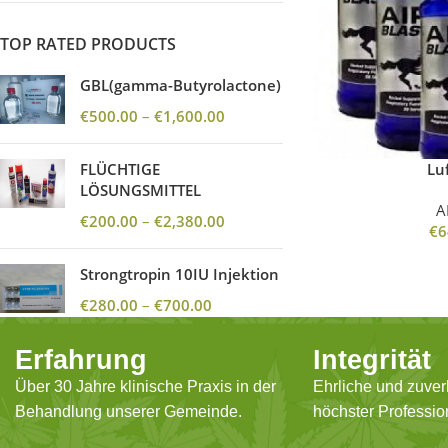
TOP RATED PRODUCTS
GBL(gamma-Butyrolactone)
€
500.00
–
€
1,600.00
FLÜCHTIGE
Lu
LÖSUNGSMITTEL
A
€
200.00
–
€
2,380.00
€
6
Strongtropin 10IU Injektion
€
280.00
–
€
700.00
Erfahrung
Integrität
Über 30 Jahre klinische Praxis in der
Ehrliche und zuver
Behandlung unserer Gemeinde.
höchster Profession