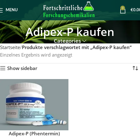
0
MENU
€
0.0
Adipex-P kaufen
Categories
Startseite
Produkte verschlagwortet mit „Adipex-P kaufen“
Einzelnes Ergebnis wird angezeigt
Show sidebar
Adipex-P (Phentermin)