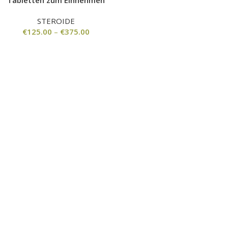
Tabletten zum Einnehmen
STEROIDE
€
125.00
–
€
375.00