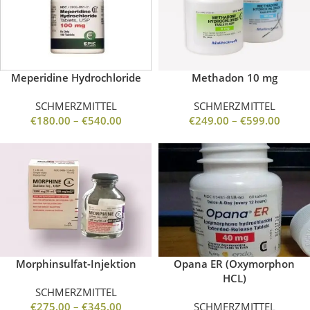
Meperidine Hydrochloride
Methadon 10 mg
SCHMERZMITTEL
SCHMERZMITTEL
€
180.00
–
€
540.00
€
249.00
–
€
599.00
Morphinsulfat-Injektion
Opana ER (Oxymorphon
HCL)
SCHMERZMITTEL
€
275.00
–
€
345.00
SCHMERZMITTEL