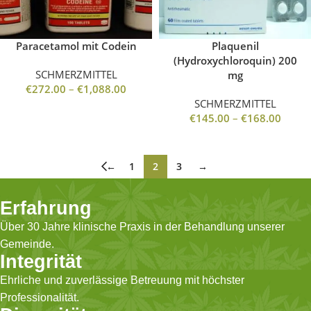
Paracetamol mit Codein
Plaquenil
(Hydroxychloroquin) 200
SCHMERZMITTEL
mg
€
272.00
–
€
1,088.00
SCHMERZMITTEL
€
145.00
–
€
168.00
←
1
2
3
→
Erfahrung
Über 30 Jahre klinische Praxis in der Behandlung unserer
Gemeinde.
Integrität
Ehrliche und zuverlässige Betreuung mit höchster
Professionalität.