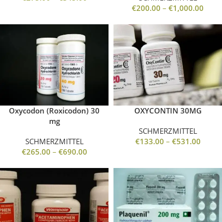
€
200.00
–
€
1,000.00
Oxycodon (Roxicodon) 30
OXYCONTIN 30MG
mg
SCHMERZMITTEL
SCHMERZMITTEL
€
133.00
–
€
531.00
€
265.00
–
€
690.00